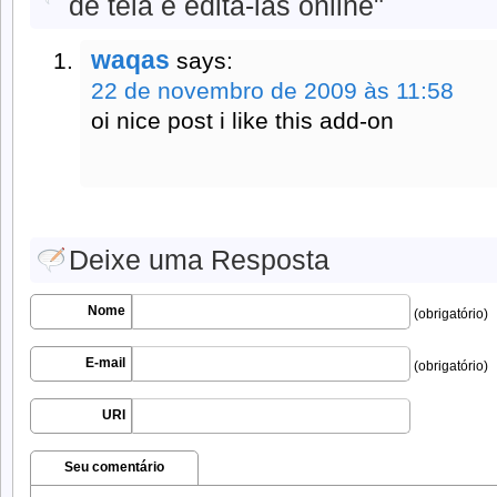
de tela e editá-las online"
waqas
says:
22 de novembro de 2009 às 11:58
oi nice post i like this add-on
Deixe uma Resposta
Nome
(obrigatório)
E-mail
(obrigatório)
URI
Seu comentário