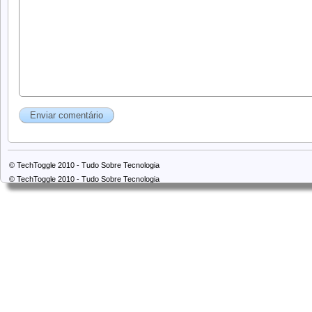
©
TechToggle
2010
- Tudo Sobre Tecnologia
©
TechToggle
2010
- Tudo Sobre Tecnologia