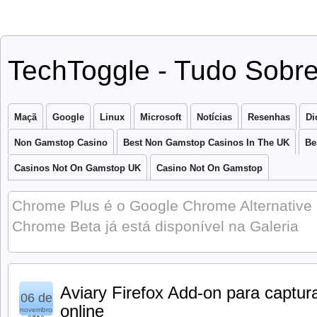
TechToggle - Tudo Sobre
Maçã
Google
Linux
Microsoft
Notícias
Resenhas
Di
Non Gamstop Casino
Best Non Gamstop Casinos In The UK
Be
Casinos Not On Gamstop UK
Casino Not On Gamstop
Chrome Plus é o Google Chrome Alternative
Chrome Beta já está disponível na Galeria
Aviary Firefox Add-on para captura
06 de
online
novembro