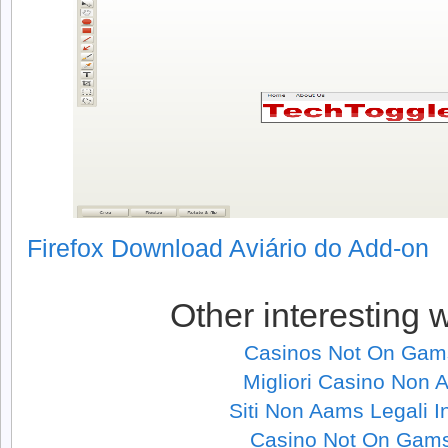
Firefox Download Aviário do Add-on
Other interesting 
Casinos Not On Gam
Migliori Casino Non
Siti Non Aams Legali In
Casino Not On Gam