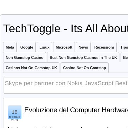
TechToggle - Its All Abo
Mela
Google
Linux
Microsoft
News
Recensioni
Tips
Non Gamstop Casino
Best Non Gamstop Casinos In The UK
Be
Casinos Not On Gamstop UK
Casino Not On Gamstop
Skype per partner con Nokia
JavaScript Bes
Evoluzione del Computer Hardwar
18
febbraio
2009