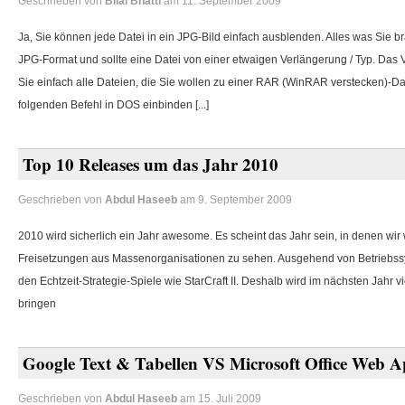
Geschrieben von
Bilal Bhatti
am 11. September 2009
Ja, Sie können jede Datei in ein JPG-Bild einfach ausblenden.
Alles was Sie br
JPG-Format und sollte eine Datei von einer etwaigen Verlängerung / Typ.
Das V
Sie einfach alle Dateien, die Sie wollen zu einer RAR (WinRAR verstecken)-D
folgenden Befehl in DOS einbinden [...]
Top 10 Releases um das Jahr 2010
Geschrieben von
Abdul Haseeb
am 9. September 2009
2010 wird sicherlich ein Jahr awesome.
Es scheint das Jahr sein, in denen wir
Freisetzungen aus Massenorganisationen zu sehen.
Ausgehend von Betriebss
den Echtzeit-Strategie-Spiele wie StarCraft II.
Deshalb wird im nächsten Jahr vie
bringen
Google Text
&
Tabellen VS Microsoft Office Web A
Geschrieben von
Abdul Haseeb
am 15. Juli 2009